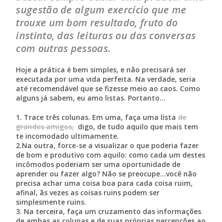
sugestão de algum exercício que me
trouxe um bom resultado, fruto do
instinto, das leituras ou das conversas
com outras pessoas.
Hoje a prática é bem simples, e não precisará ser
executada por uma vida perfeita. Na verdade, seria
até recomendável que se fizesse meio ao caos. Como
alguns já sabem, eu amo listas. Portanto…
1. T
race três colunas. Em uma, faça uma lista
de
grandes amigos,
digo, de tudo aquilo que mais tem
te incomodado ultimamente.
2.
Na outra, force-se a visualizar o que poderia fazer
de bom e produtivo com aquilo: como cada um destes
incômodos poderiam ser uma oportunidade de
aprender ou fazer algo? Não se preocupe…você não
precisa achar uma coisa boa para cada coisa ruim,
afinal, ãs vezes as coisas ruins podem ser
simplesmente ruins.
3. Na terceira, faça um cruzamento das informações
de ambas as colunas e de suas próprias percepções ao