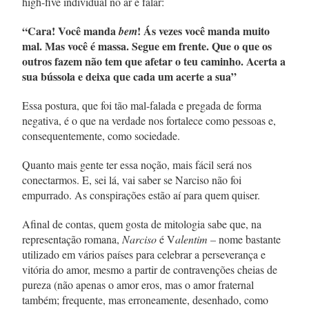
high-five individual no ar e falar:
“Cara! Você manda
! Ás vezes você manda muito
bem
mal. Mas você é massa. Segue em frente. Que o que os
outros fazem não tem que afetar o teu caminho. Acerta a
sua bússola e deixa que cada um acerte a sua”
Essa postura, que foi tão mal-falada e pregada de forma
negativa, é o que na verdade nos fortalece como pessoas e,
consequentemente, como sociedade.
Quanto mais gente ter essa noção, mais fácil será nos
conectarmos. E, sei lá, vai saber se Narciso não foi
empurrado. As conspirações estão aí para quem quiser.
Afinal de contas, quem gosta de mitologia sabe que, na
representação romana,
Narciso
é V
alentim –
nome bastante
utilizado em vários países para celebrar a perseverança e
vitória do amor, mesmo a partir de contravenções cheias de
pureza (não apenas o amor eros, mas o amor fraternal
também; frequente, mas erroneamente, desenhado, como