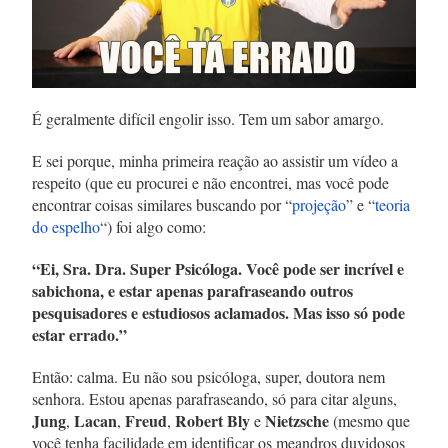
É geralmente difícil engolir isso. Tem um sabor amargo.
E sei porque, minha primeira reação ao assistir um
vídeo a
respeito (que eu procurei e não encontrei, mas você pode
encontrar coisas similares buscando por “
projeção
” e “
teoria
do espelho
“) foi algo como:
“Ei, Sra. Dra. Super Psicóloga. Você pode ser incrível e
sabichona, e estar apenas parafraseando outros
pesquisadores e estudiosos aclamados. Mas isso só pode
estar errado.”
Então: calma. Eu não sou psicóloga, super, doutora nem
senhora. Estou apenas parafraseando, só para citar alguns,
Jung
Lacan
Freud
Robert Bly
Nietzsche
,
,
,
e
(mesmo que
você tenha facilidade em identificar os meandros duvidosos