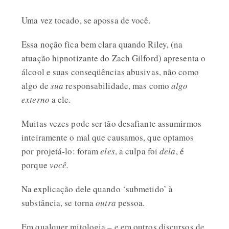
Uma vez tocado, se apossa de você.
Essa noção fica bem clara quando Riley, (na
atuação hipnotizante do Zach Gilford) apresenta o
álcool e suas conseqüências abusivas, não como
algo de
sua
responsabilidade, mas como
algo
externo
a ele.
Muitas vezes pode ser tão desafiante assumirmos
inteiramente o mal que causamos, que optamos
por projetá-lo: foram
eles
, a culpa foi
dela
, é
porque
você.
Na explicação dele quando ‘submetido’ à
substância, se torna
outra
pessoa.
Em qualquer mitologia – e em outros discursos de